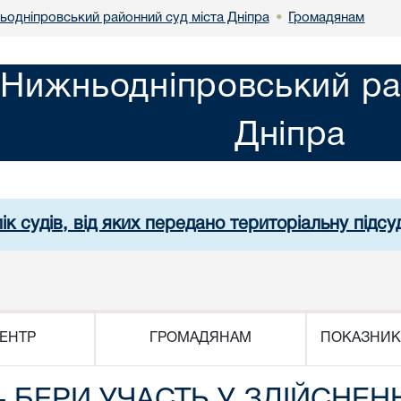
одніпровський районний суд міста Дніпра
Громадянам
•
Нижньодніпровський ра
Дніпра
ік судів, від яких передано територіальну підсуд
ЕНТР
ГРОМАДЯНАМ
ПОКАЗНИК
 БЕРИ УЧАСТЬ У ЗДІЙСНЕН