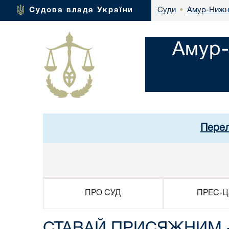
Амур-Нижнь
Судова влада України
Суди
•
Амур-
Перел
ПРО СУД
ПРЕС-Ц
СТАВАЙ ПРИСЯЖНИМ -