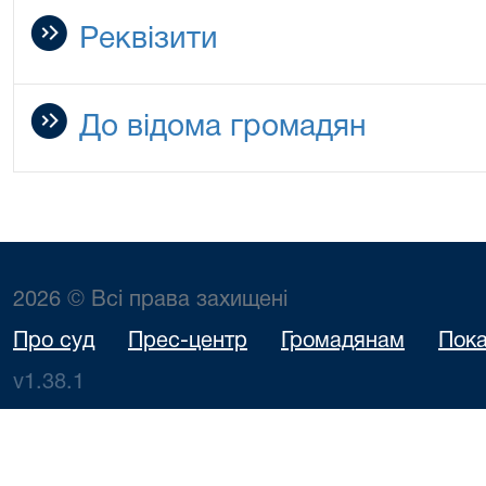
Реквізити
До відома громaдян
2026 © Всі права захищені
Про суд
Прес-центр
Громадянам
Пока
v1.38.1