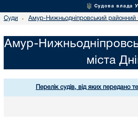
Судова влада 
Суди
Амур-Нижньодніпровський районний с
•
Амур-Нижньодніпровсь
міста Дн
Перелік судів, від яких передано т