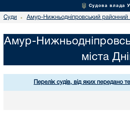
Судова влада 
Суди
Амур-Нижньодніпровський районний с
•
Амур-Нижньодніпровсь
міста Дн
Перелік судів, від яких передано т