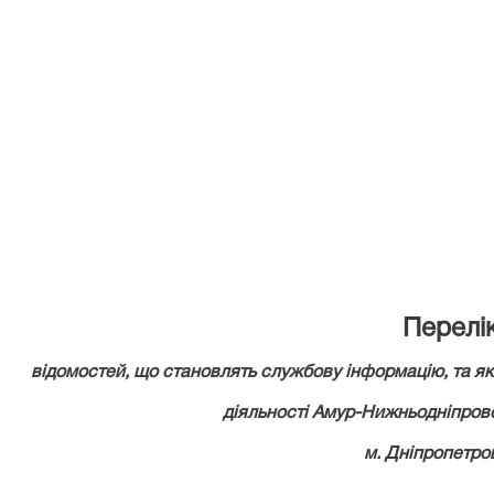
нака
Амур-Нижньодніпров
від «27» груд
Перелі
відомостей, що становлять службову інформацію, та які
діяльності Амур-Нижньодніпров
м. Дніпропетро