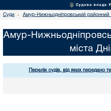
Судова влада 
Суди
Амур-Нижньодніпровський районний с
•
Амур-Нижньодніпровсь
міста Дн
Перелік судів, від яких передано т