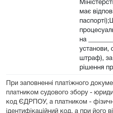
Міністерств
має відпов
паспорті);
процесуал
на _______
установи, о
штраф), з
рішення п
При заповненні платіжного докуме
платником судового збору - юрид
код ЄДРПОУ, а платником - фізич
ідентифікаційний код, а при його ві