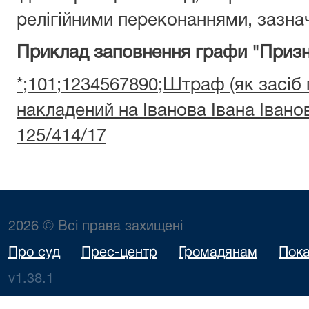
релігійними переконаннями, зазнач
Приклад заповнення графи "Призн
*;101;1234567890;Штраф (як засіб
накладений на Іванова Івана Іван
125/414/17
2026 © Всі права захищені
Про суд
Прес-центр
Громадянам
Пока
v1.38.1