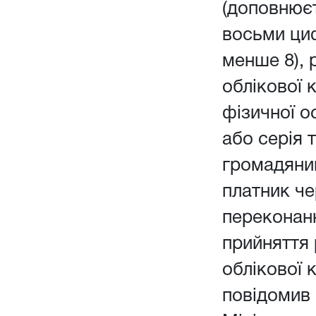
(доповнюєт
восьми ци
менше 8), 
облікової 
фізичної о
або серія 
громадянин
платник чер
переконанн
прийняття
облікової 
повідомив 