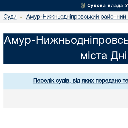
Судова влада 
Суди
Амур-Нижньодніпровський районний с
•
Амур-Нижньодніпровсь
міста Дн
Перелік судів, від яких передано т