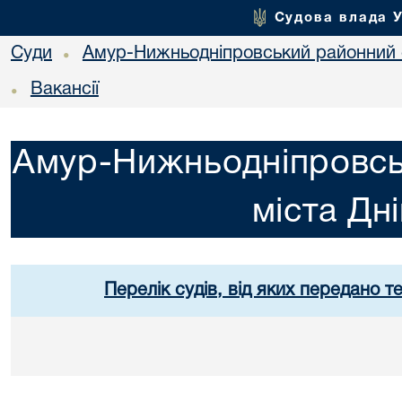
Судова влада 
Суди
Амур-Нижньодніпровський районний с
•
Вакансії
•
Амур-Нижньодніпровсь
міста Дн
Перелік судів, від яких передано т