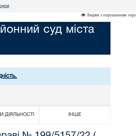
онси
Людям з порушенням зору
йонний суд міста
ність.
И ДІЯЛЬНОСТІ
ІНШЕ
раві № 199/5157/22 (