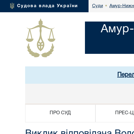
Амур-Нижнь
Судова влада України
Суди
•
Амур-
Перел
ПРО СУД
ПРЕС-Ц
Виклик відповідача Вол