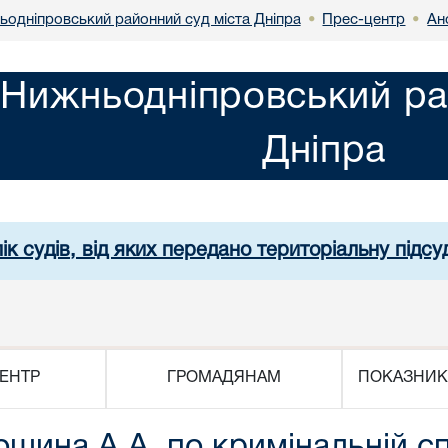
одніпровський районний суд міста Дніпра
Прес-центр
Ан
•
•
Нижньодніпровський ра
Дніпра
ік судів, від яких передано територіальну підсуд
ЕНТР
ГРОМАДЯНАМ
ПОКАЗНИК
ошина А.А..по кримінальній сп