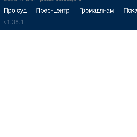
Про суд
Прес-центр
Громадянам
Пока
v1.38.1