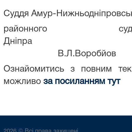
Суддя Амур-Нижньодніпровсь
районного с
Дні
В.Л.Воробйов
Ознайомитись з повним текс
можливо
за посиланням тут
2026 © Всі права захищені