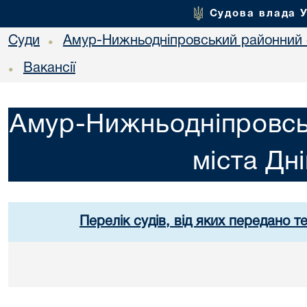
Судова влада 
Суди
Амур-Нижньодніпровський районний с
•
Вакансії
•
Амур-Нижньодніпровсь
міста Дн
Перелік судів, від яких передано т